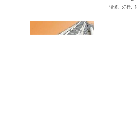
锚链、灯杆、
热镀锌铁塔加工